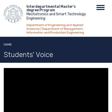
Skip
Menu
Interdepartmental Master's
Toggl
to
degree Program
top
navig
main
Mechatronics and Smart Technology
Engineering
content
Department of Engineering and Applied
Sciences | Department of Management,
Information and Production Engineering
HOME
Students' Voice